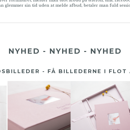
ver forhindret, melder man blot afbud på telefon, sms, faceboo
n glemmer sin tid uden at melde afbud, betaler man fuld sessio
NYHED - NYHED - NYHED
SBILLEDER - FÅ BILLEDERNE I FLOT