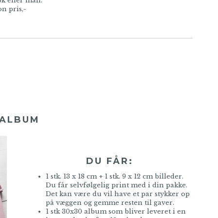
k eller mail.
n pris,-
 ALBUM
DU FÅR:
1 stk. 13 x 18 cm + 1 stk. 9 x 12 cm billeder.
Du får selvfølgelig print med i din pakke.
Det kan være du vil have et par stykker op
på væggen og gemme resten til gaver.
1 stk 30x30 album som bliver leveret i en