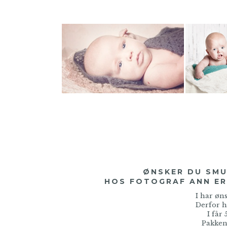
ØNSKER DU SMUK
HOS FOTOGRAF ANN ER 
I har øns
Derfor h
I får 
Pakken 