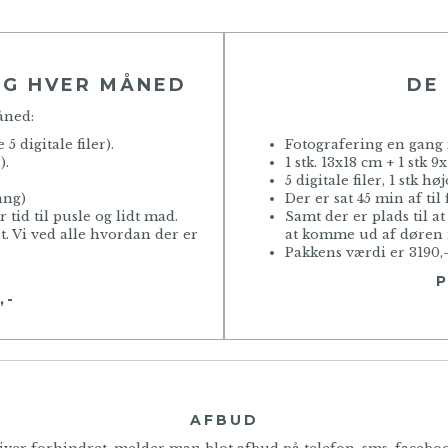
NG HVER MÅNED
DE
åned:
 5 digitale filer).
Fotografering en gang i
).
1 stk. 13x18 cm + 1 stk 9x
5 digitale filer, 1 stk hø
ang)
Der er sat 45 min af til
r tid til pusle og lidt mad.
Samt der er plads til a
t. Vi ved alle hvordan der er
at komme ud af døren 
Pakkens værdi er 3190,
P
,-
AFBUD