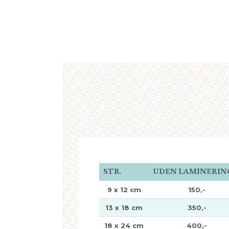
STR.
UDEN LAMINERIN
9 x 12 cm
150,-
13 x 18 cm
350,-
18 x 24 cm
400,-