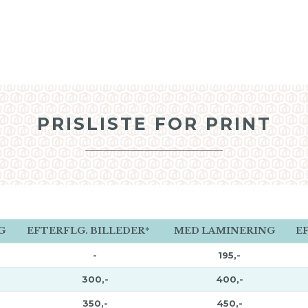
PRISLISTE FOR PRINT
G
EFTERFLG. BILLEDER*
MED LAMINERING
E
-
195,-
300,-
400,-
350,-
450,-