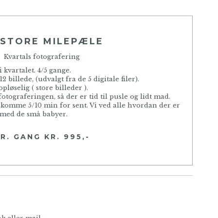
 STORE MILEPÆLE
Kvartals fotografering
 kvartalet. 4/5 gange.
12 billede, (udvalgt fra de 5 digitale filer).
jopløselig ( store billeder ).
 fotograferingen, så der er tid til pusle og lidt mad.
t komme 5/10 min for sent. Vi ved alle hvordan der er
med de små babyer.
-
R. GANG KR. 995,-