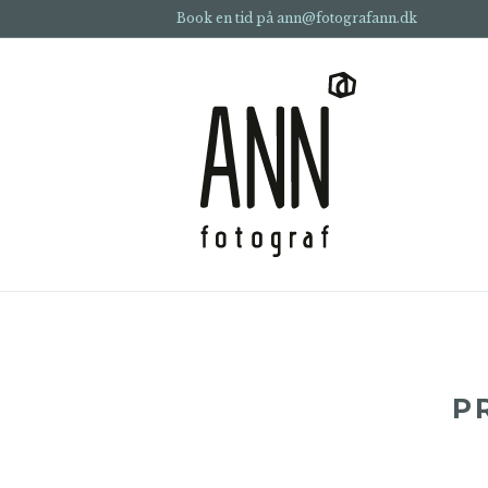
Book en tid på ann@fotografann.dk
P