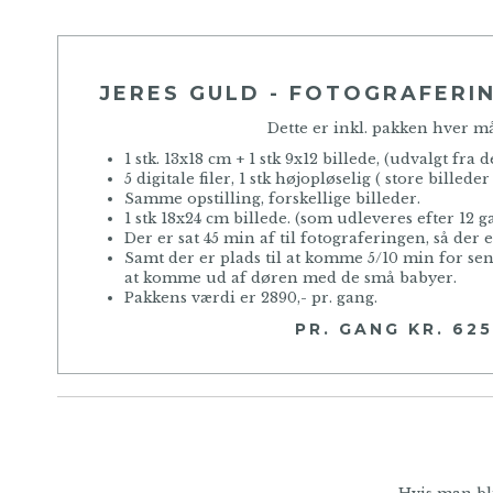
JERES GULD - FOTOGRAFERI
Dette er inkl. pakken hver m
1 stk. 13x18 cm + 1 stk 9x12 billede, (udvalgt fra de
5 digitale filer, 1 stk højopløselig ( store billeder 
Samme opstilling, forskellige billeder.
1 stk 18x24 cm billede. (som udleveres efter 12 g
Der er sat 45 min af til fotograferingen, så der e
Samt der er plads til at komme 5/10 min for sen
at komme ud af døren med de små babyer.
Pakkens værdi er 2890,- pr. gang.
PR. GANG KR. 625