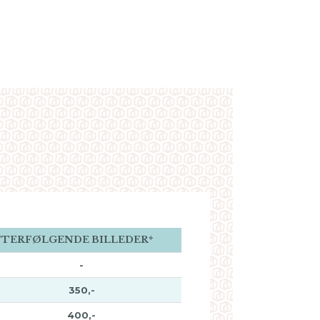
FTERFØLGENDE BILLEDER*
-
350,-
400,-