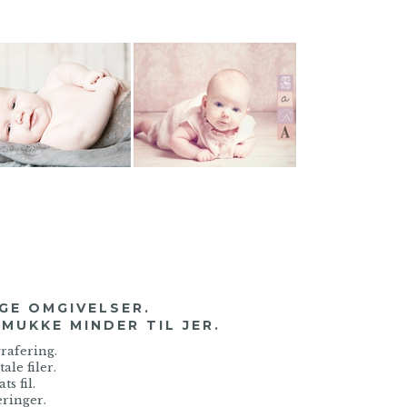
IGE OMGIVELSER.
MUKKE MINDER TIL JER.
grafering.
le filer.
ts fil.
eringer.