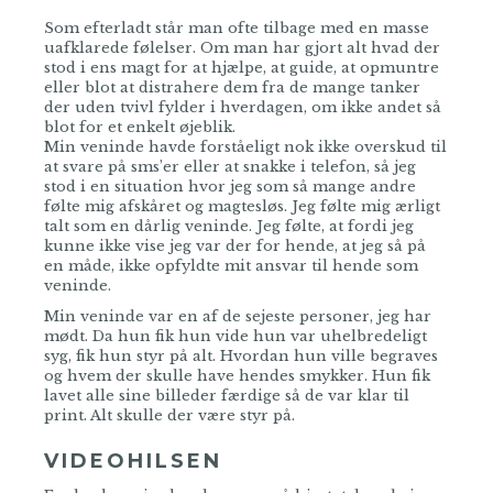
Som efterladt står man ofte tilbage med en masse
uafklarede følelser. Om man har gjort alt hvad der
stod i ens magt for at hjælpe, at guide, at opmuntre
eller blot at distrahere dem fra de mange tanker
der uden tvivl fylder i hverdagen, om ikke andet så
blot for et enkelt øjeblik.
Min veninde havde forståeligt nok ikke overskud til
at svare på sms’er eller at snakke i telefon, så jeg
stod i en situation hvor jeg som så mange andre
følte mig afskåret og magtesløs. Jeg følte mig ærligt
talt som en dårlig veninde. Jeg følte, at fordi jeg
kunne ikke vise jeg var der for hende, at jeg så på
en måde, ikke opfyldte mit ansvar til hende som
veninde.
Min veninde var en af de sejeste personer, jeg har
mødt. Da hun fik hun vide hun var uhelbredeligt
syg, fik hun styr på alt. Hvordan hun ville begraves
og hvem der skulle have hendes smykker. Hun fik
lavet alle sine billeder færdige så de var klar til
print. Alt skulle der være styr på.
VIDEOHILSEN