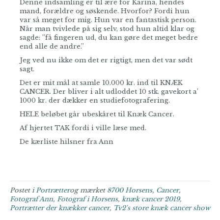
Denne indsamling er til ære for Karina, hendes
mand, forældre og søskende. Hvorfor? Fordi hun
var så meget for mig. Hun var en fantastisk person.
Når man tvivlede på sig selv, stod hun altid klar og
sagde: ”få fingeren ud, du kan gøre det meget bedre
end alle de andre.”
Jeg ved nu ikke om det er rigtigt, men det var sødt
sagt.
Det er mit mål at samle 10.000 kr. ind til KNÆK
CANCER. Der bliver i alt udloddet 10 stk. gavekort a’
1000 kr. der dækker en studiefotografering.
HELE beløbet går ubeskåret til Knæk Cancer.
Af hjertet TAK fordi i ville læse med.
De kærliste hilsner fra Ann
Postet i
Portrætter
og mærket
8700 Horsens
,
Cancer
,
Fotograf Ann
,
Fotograf i Horsens
,
knæk cancer 2019
,
Portrætter der knækker cancer
,
Tv2's store knæk cancer show