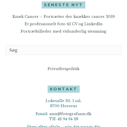
SENESTE NYT
Knæk Cancer – Portrætter der knækker cancer 2019
Et professionelt foto til CV og LinkedIn
Portrætbilleder med vidunderlig stemning
Privatlivspolitik
KONTAKT
Lokesalle 30, 1 sal,
8700 Horsens
Email:
ann@fotografann.dk
Tlf: 42 94 94 28
Åben efter aftale – når det passer dig