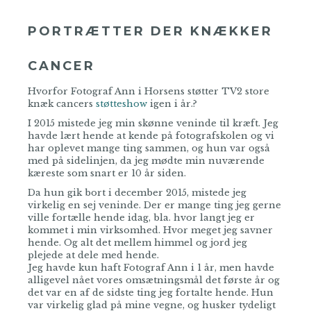
PORTRÆTTER DER KNÆKKER
CANCER
Hvorfor Fotograf Ann i Horsens støtter TV2 store
knæk cancers
støtteshow
igen i år.?
I 2015 mistede jeg min skønne veninde til kræft. Jeg
havde lært hende at kende på fotografskolen og vi
har oplevet mange ting sammen, og hun var også
med på sidelinjen, da jeg mødte min nuværende
kæreste som snart er 10 år siden.
Da hun gik bort i december 2015, mistede jeg
virkelig en sej veninde. Der er mange ting jeg gerne
ville fortælle hende idag, bla. hvor langt jeg er
kommet i min virksomhed. Hvor meget jeg savner
hende. Og alt det mellem himmel og jord jeg
plejede at dele med hende.
Jeg havde kun haft Fotograf Ann i 1 år, men havde
alligevel nået vores omsætningsmål det første år og
det var en af de sidste ting jeg fortalte hende. Hun
var virkelig glad på mine vegne, og husker tydeligt