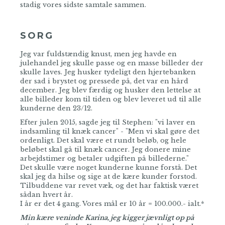
stadig vores sidste samtale sammen.
SORG
Jeg var fuldstændig knust, men jeg havde en
julehandel jeg skulle passe og en masse billeder der
skulle laves. Jeg husker tydeligt den hjertebanken
der sad i brystet og pressede på, det var en hård
december. Jeg blev færdig og husker den lettelse at
alle billeder kom til tiden og blev leveret ud til alle
kunderne den 23/12.
Efter julen 2015, sagde jeg til Stephen: "vi laver en
indsamling til knæk cancer" - "Men vi skal gøre det
ordenligt. Det skal være et rundt beløb, og hele
beløbet skal gå til knæk cancer. Jeg donere mine
arbejdstimer og betaler udgiften på billederne."
Det skulle være noget kunderne kunne forstå. Det
skal jeg da hilse og sige at de kære kunder forstod.
Tilbuddene var revet væk, og det har faktisk været
sådan hvert år.
I år er det 4 gang. Vores mål er 10 år = 100.000.- ialt.*
Min kære veninde Karina, jeg kigger jævnligt op på