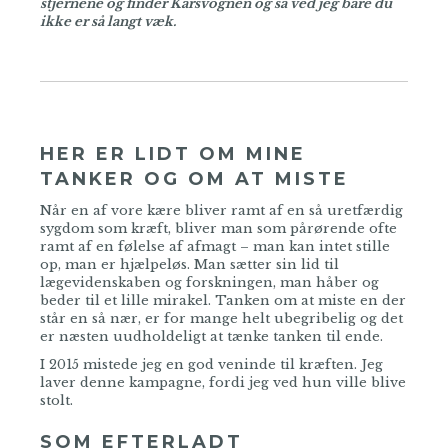
stjernene og finder Karsvognen og så ved jeg bare du
ikke er så langt væk.
HER ER LIDT OM MINE
TANKER OG OM AT MISTE
Når en af vore kære bliver ramt af en så uretfærdig
sygdom som kræft, bliver man som pårørende ofte
ramt af en følelse af afmagt – man kan intet stille
op, man er hjælpeløs. Man sætter sin lid til
lægevidenskaben og forskningen, man håber og
beder til et lille mirakel. Tanken om at miste en der
står en så nær, er for mange helt ubegribelig og det
er næsten uudholdeligt at tænke tanken til ende.
I 2015 mistede jeg en god veninde til kræften. Jeg
laver denne kampagne, fordi jeg ved hun ville blive
stolt.
SOM EFTERLADT