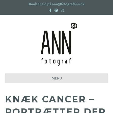
Book en tid på ann@fotografann.dk
Facebook
Pinterest
Instagram
MENU
KNÆK CANCER –
PORTRÆTTER DER