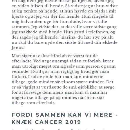
En dag hvor jeg havde masse på hjertet, lavede jeg
en video hilsen til hende. Så vidste jeg at hun vidste
at jeg tænkte på hende, at hun havde en plads i mit
hjerte og at jeg var der for hende. Hun ringede til
mig halvanden uge før hun døde, hvor vi talte
sammen. Jeg vidste der, at det ville være sidste gang
jeg snakkede med hende. Hun græd i telefonen, og
der sagde jeg til hende: ”Karina, du har styr på alt,
nu skal du bare nyde den sidste tid med din elskede
Janus.”
Man siger at et kræftforløb er værst for de
efterladte. Ved at gennemgå sådan et forløb, lærer
man utroligt meget om sig selv som person og som
veninde. Hvad gør man rigtigt og hvad gør man
forkert. I sidste ende har man kun minderne
tilbage, gode minder såvel som svære minder. Det
er så vigtigt at værdsætte de små øjeblikke, at sørge
for at forevige dem mens man kan, så man har
noget at se tilbage på og mindes når man står
tilbage som efterladt.
FORDI SAMMEN KAN VI MERE -
KNÆK CANCER 2019